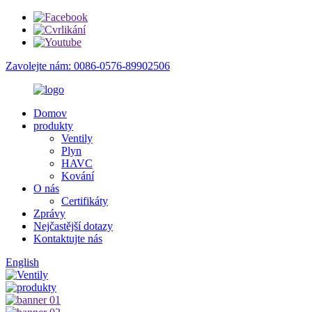
Zavolejte nám: 0086-0576-89902506
Domov
produkty
Ventily
Plyn
HAVC
Kování
O nás
Certifikáty
Zprávy
Nejčastější dotazy
Kontaktujte nás
English