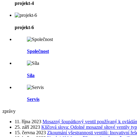
projekt-4
projekt-6
Společnost
Síla
Servis
zprávy
11. října 2023
Mosazný šoupátkový ventil používaný k ovládání 
25. září 2023
Klíčová slova: Odolné mosazné sítové ventily typ
15. června 2023
Zkoumání všestrannosti ventilů: Inovativní ře