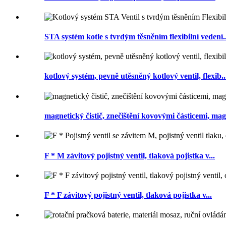
STA systém kotle s tvrdým těsněním flexibilní vedení..
kotlový systém, pevně utěsněný kotlový ventil, flexib..
magnetický čistič, znečištění kovovými částicemi, mag.
F * M závitový pojistný ventil, tlaková pojistka v...
F * F závitový pojistný ventil, tlaková pojistka v...