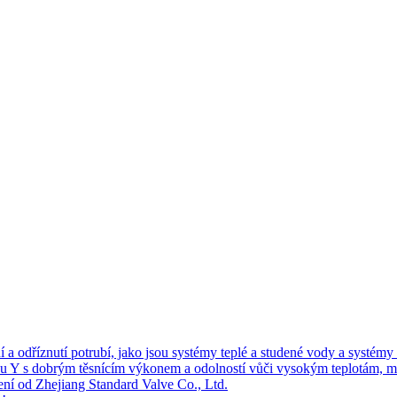
a odříznutí potrubí, jako jsou systémy teplé a studené vody a systém
u Y s dobrým těsnícím výkonem a odolností vůči vysokým teplotám, mos
šení od Zhejiang Standard Valve Co., Ltd.