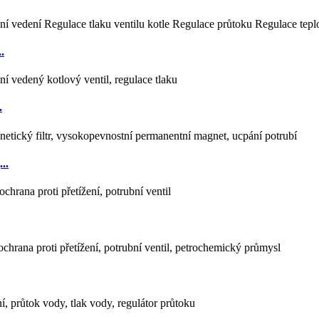
.
.
..