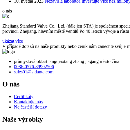
10. května 2023
Nezávislá laboratoř!Investujte více než milion
o nás
Zhejiang Standard Valve Co., Ltd. (dále jen STA) je společnost speci
provincii Zhejiang, hlavním městě ventilů.Po 40 letech vývoje a růst
ukázat více
V případě dotazů na naše produkty nebo ceník nám zanechte svůj e-
průmyslová oblast tangqiaotang zhang jiagang město čína
0086-0576-89902506
sales01@sidante.com
O nás
Certifikáty
Kontaktujte nás
Nejčastější dotazy
Naše výrobky