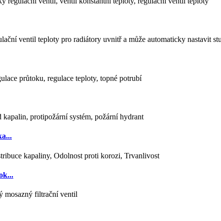
a...
k...