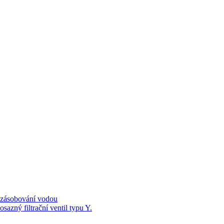
y zásobování vodou
azný filtrační ventil typu Y.