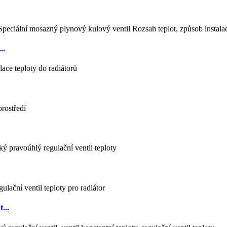
..
...