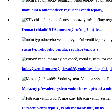
manuální a automatický regulační ventil teploty,...
Domácí chladič STA, mosazný ruční přímý te...
ruční typ rohového ventilu, regulace teploty v...
kulový ventil mosazný převaděč, vodní systém, chřipk
Mosazný převaděč, systém vodních cest, přívod a odto
Filtrační ventil typu Y, ventil mosazný filtr, tlustý...