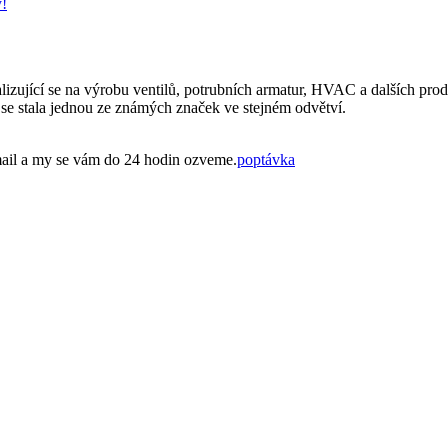
y!
alizující se na výrobu ventilů, potrubních armatur, HVAC a dalších pro
u se stala jednou ze známých značek ve stejném odvětví.
mail a my se vám do 24 hodin ozveme.
poptávka